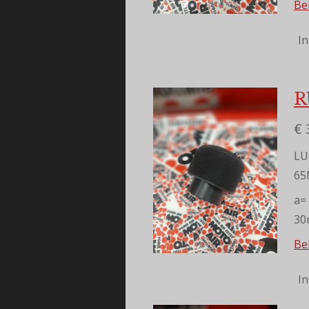
Bek
I
R
€ 
LU
6
a=
3
Bek
I