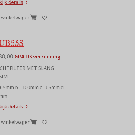
ijk details
n winkelwagen
UB65S
30,00
GRATIS verzending
CHTFILTER MET SLANG
5MM
 65mm b= 100mm c= 65mm d=
0mm
ijk details
n winkelwagen