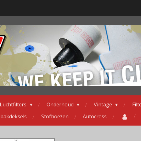
Luchtfilters
Onderhoud
Vintage
Fil
erbakdeksels
Stofhoezen
Autocross