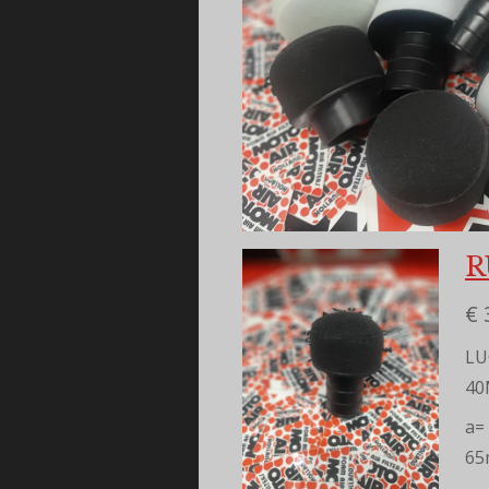
R
€ 
LU
4
a=
6