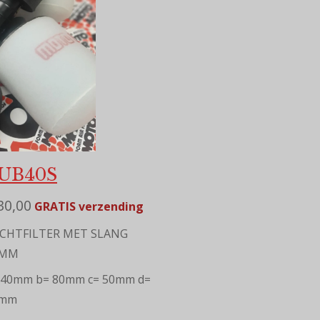
UB40S
30,00
GRATIS verzending
CHTFILTER MET SLANG
0MM
 40mm b= 80mm c= 50mm d=
5mm