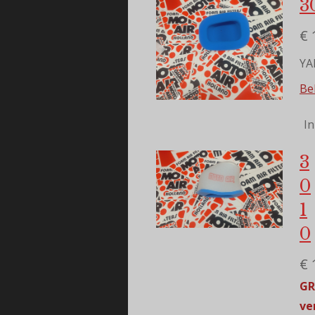
3
€ 
YA
Bek
I
3
0
1
0
€ 
GR
ve