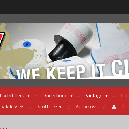
Luchtfilters
Onderhoud
Vintage
Fil
erbakdeksels
Stofhoezen
Autocross