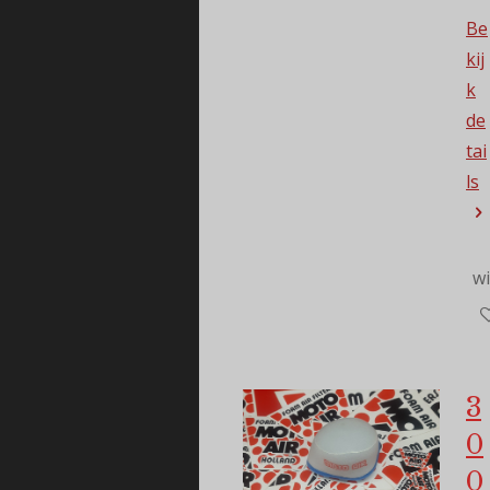
Be
kij
k
de
tai
ls
w
3
0
0