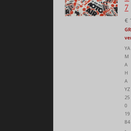
7
€ 
GR
ve
YA
M
A
H
A
YZ
25
0
19
84
-