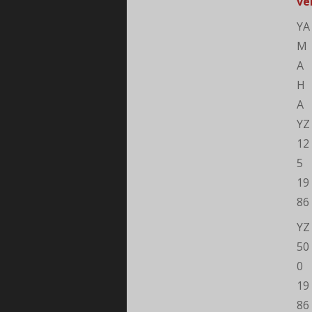
ve
YA
M
A
H
A
YZ
12
5
19
86
YZ
50
0
19
86