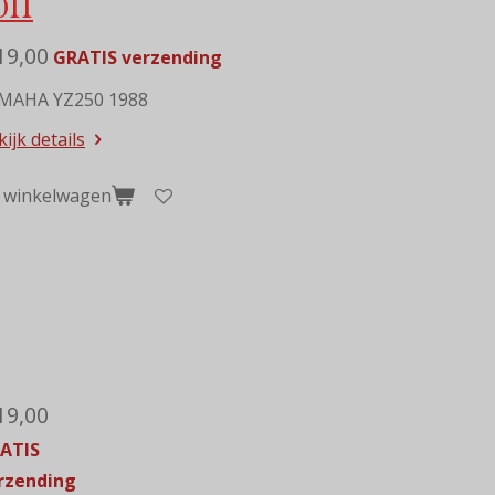
011
19,00
GRATIS verzending
MAHA YZ250 1988
ijk details
n winkelwagen
19,00
ATIS
rzending