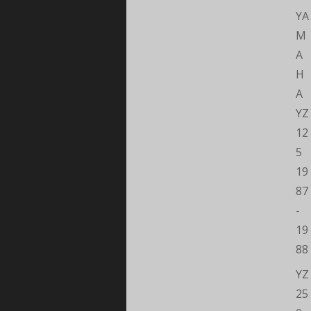
YA
M
A
H
A
YZ
12
5
19
87
-
19
88
YZ
25