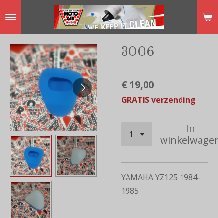
Ga
direct
naar
3006
de
hoofdinhoud
€ 19,00
GRATIS verzending
In
winkelwage
YAMAHA YZ125 1984-
1985