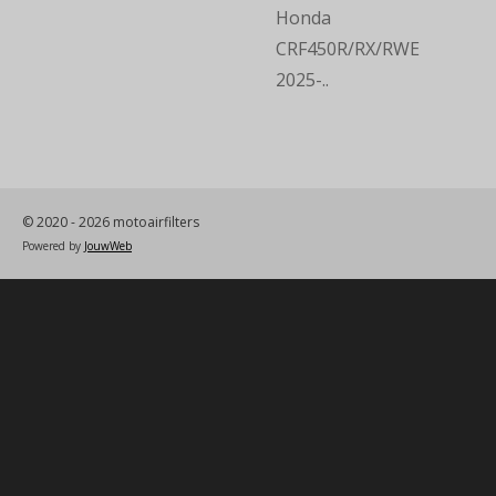
Honda
CRF450R/RX/RWE
2025-..
© 2020 - 2026 motoairfilters
Powered by
JouwWeb