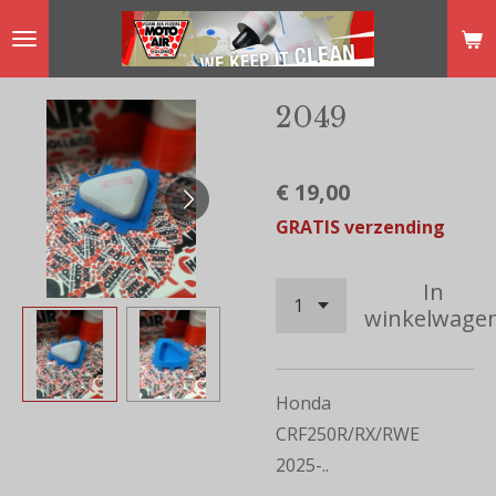
Ga
direct
naar
2049
de
hoofdinhoud
€ 19,00
GRATIS verzending
In
winkelwage
Honda
CRF250R/RX/RWE
2025-..