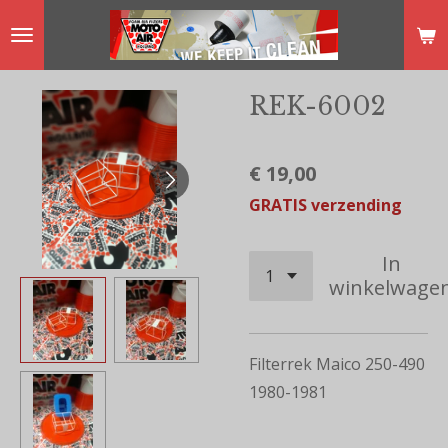
Ga
direct
naar
REK-6002
de
hoofdinhoud
€ 19,00
GRATIS verzending
In
winkelwage
Filterrek Maico 250-490
1980-1981