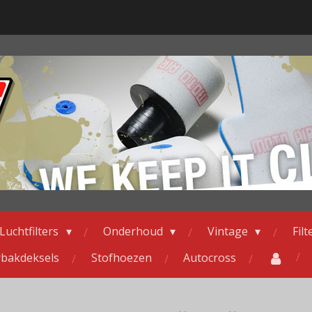
Luchtfilters
Onderhoud
Vintage
Fil
erbakdeksels
Stofhoezen
Autocross