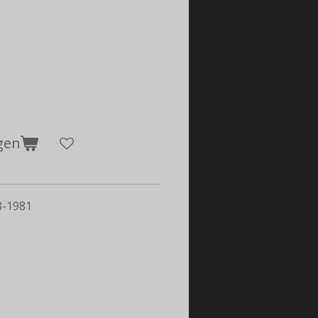
gen
8-1981