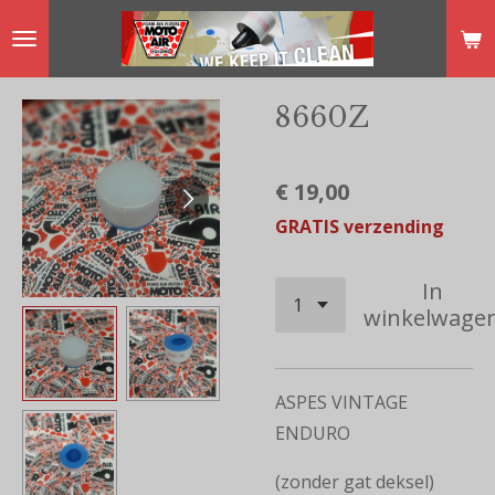
Ga
direct
naar
8660Z
de
hoofdinhoud
€ 19,00
GRATIS verzending
In
winkelwage
ASPES VINTAGE
ENDURO
(zonder gat deksel)