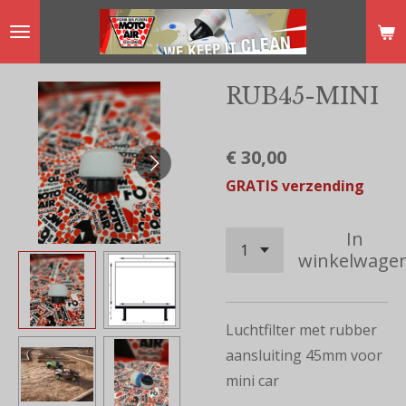
Ga
direct
naar
RUB45-MINI
de
hoofdinhoud
€ 30,00
GRATIS verzending
In
winkelwage
Luchtfilter met rubber
aansluiting 45mm voor
mini car