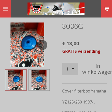
Ga
direct
naar
3036C
de
hoofdinhoud
€ 18,00
GRATIS verzending
In
winkelwage
Cover filterbox Yamaha
YZ125/250 1997-..