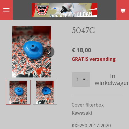
Ga
direct
naar
5047C
de
hoofdinhoud
€ 18,00
GRATIS verzending
In
winkelwage
Cover filterbox
Kawasaki
KXF250 2017-2020