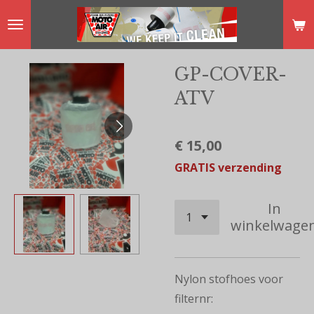
Ga
direct
naar
GP-COVER-
de
ATV
hoofdinhoud
€ 15,00
GRATIS verzending
In
winkelwage
Nylon stofhoes voor
filternr: