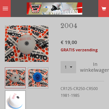
Ga
direct
naar
2004
de
hoofdinhoud
€ 19,00
GRATIS verzending
In
winkelwage
CR125-CR250-CR500
1981-1985